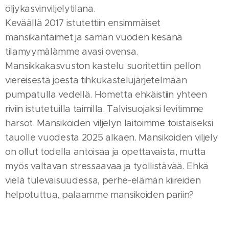
öljykasvinviljelytilana.
Keväällä 2017 istutettiin ensimmäiset
mansikantaimet ja saman vuoden kesänä
tilamyymälämme avasi ovensa.
Mansikkakasvuston kastelu suoritettiin pellon
viereisestä joesta tihkukastelujärjetelmään
pumpatulla vedellä. Hometta ehkäistiin yhteen
riviin istutetuilla taimilla. Talvisuojaksi levitimme
harsot. Mansikoiden viljelyn laitoimme toistaiseksi
tauolle vuodesta 2025 alkaen. Mansikoiden viljely
on ollut todella antoisaa ja opettavaista, mutta
myös valtavan stressaavaa ja työllistävää. Ehkä
vielä tulevaisuudessa, perhe-elämän kiireiden
helpotuttua, palaamme mansikoiden pariin?